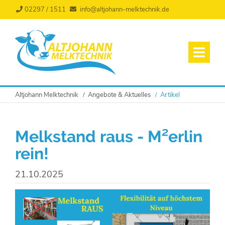
02297 / 1511
info@altjohann-melktechnik.de
Altjohann Melktechnik
Angebote & Aktuelles
Artikel
Melkstand raus - M²erlin
rein!
21.10.2025