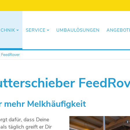
ECHNIK
SERVICE
UMBAULÖSUNGEN
ANGEBOTE
 | FeedRover
utterschieber FeedRov
r mehr Melkhäufigkeit
rgt dafür, dass Deine
s täglich greift er Dir