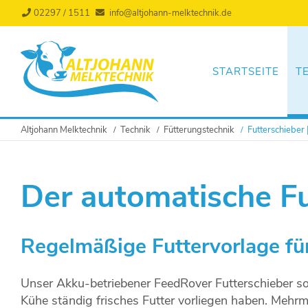
02297 / 1511
info@altjohann-melktechnik.de
Navigation
überspringen
STARTSEITE
T
Altjohann Melktechnik
Technik
Fütterungstechnik
Futterschieber
Der automatische F
Regelmäßige Futtervorlage fü
Unser Akku-betriebener FeedRover Futterschieber so
Kühe ständig frisches Futter vorliegen haben. Mehrmal