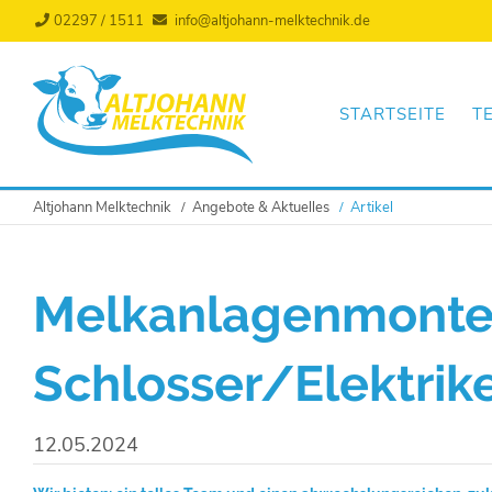
02297 / 1511
info@altjohann-melktechnik.de
Navigation
überspringen
STARTSEITE
T
Altjohann Melktechnik
Angebote & Aktuelles
Artikel
Melkanlagenmonteu
Schlosser/Elektrik
12.05.2024