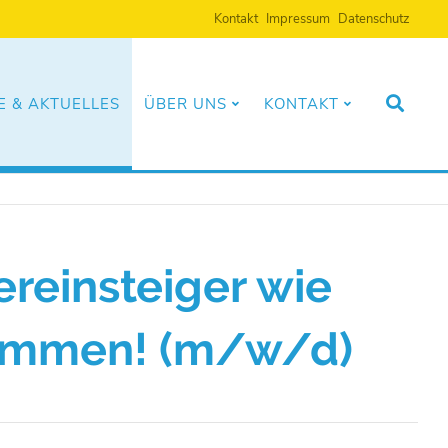
Navigation
Kontakt
Impressum
Datenschutz
überspringen
 & AKTUELLES
ÜBER UNS
KONTAKT
reinsteiger wie
lkommen! (m/w/d)