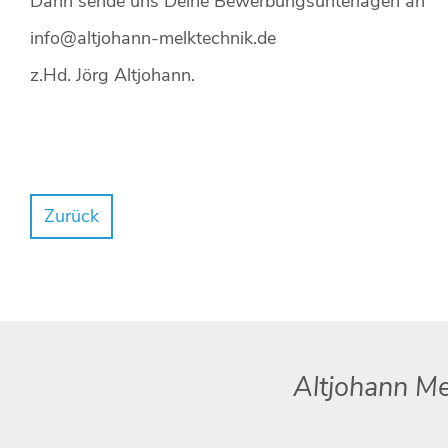
Dann sende uns Deine Bewerbungsunterlagen an
info@altjohann-melktechnik.de
z.Hd. Jörg Altjohann.
Zurück
Altjohann Me