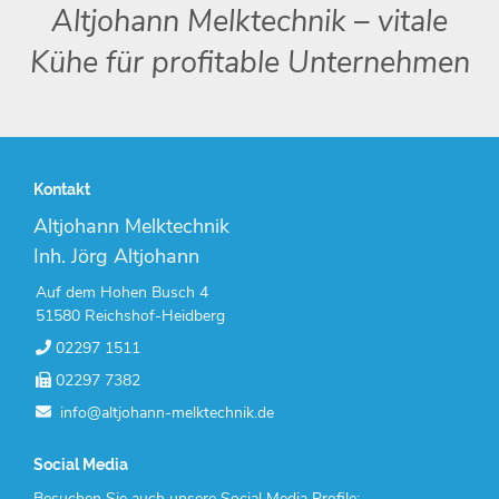
Altjohann Melktechnik – vitale
Kühe für profitable Unternehmen
Kontakt
Altjohann Melktechnik
Inh. Jörg Altjohann
Auf dem Hohen Busch 4
51580 Reichshof-Heidberg
02297 1511
02297 7382
info@altjohann-melktechnik.de
Social Media
Besuchen Sie auch unsere Social Media Profile: